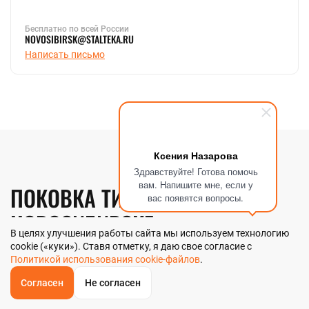
Бесплатно по всей России
NOVOSIBIRSK@STALTEKA.RU
Написать письмо
Ксения Назарова
Здравствуйте! Готова помочь
вам. Напишите мне, если у
ПОКОВКА ТИТАНОВАЯ В
вас появятся вопросы.
НОВОСИБИРСКЕ
В целях улучшения работы сайта мы используем технологию
cookie («куки»). Ставя отметку, я даю свое согласие с
Политикой использования cookie-файлов
.
Компания «Стальтека» — поставщик металлопроката с
собственным складом и производством в Новосибирске. В
Согласен
Не согласен
наличии более 130 видов металлопроката и 70 наименований
ОБРАТНЫЙ
ЗВОНОК
металлоизделий — черный, цветной и нержавеющий прокат
Главная
Звонок
Корзина
КУПИТЬ В 1 КЛИК
ЗАПРОС ЦЕНЫ
ФИЛЬТР
любых типоразмеров. Мы реализуем поковку титановую как