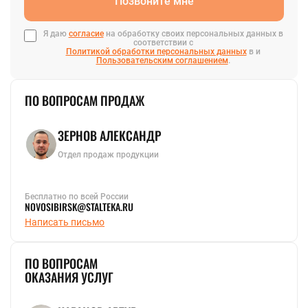
Позвоните мне
быстрорежущая
ванадиевый
Полоса стальная
Шестигранник
Полоса цинковая
стальной
Я даю
согласие
на обработку своих персональных данных в
Шина медная
Шестигранник
соответствии с
Политикой обработки персональных данных
в и
Полоса
латунный
Пользовательским соглашением
.
инструментальная
Шестигранник
инструментальный
Ещё
ЛЕНТА
Ещё
ПО ВОПРОСАМ ПРОДАЖ
Лента нихромовая
Магниевая лента
Мельхиоровая лента
Танталовая лента
Фехралевая лента
Лента биметаллическая
Лента электротехническая
Лента бронзовая
Лента инструментальная
Лента алюминиевая
Лента медная
Лента конструкционная
Нержавеющая лента
Лента латунная
Лента титановая
Лента вольфрамовая
Лента оловянная
Лента жаропрочная
Штрипс нержавеющий
Лента никелевая
ЗЕРНОВ АЛЕКСАНДР
Лента
перфорированная
Отдел продаж продукции
Лента стальная
Монель лента
Циркониевая
Бесплатно по всей России
лента
NOVOSIBIRSK@STALTEKA.RU
Ещё
Написать письмо
ПО ВОПРОСАМ
ОКАЗАНИЯ УСЛУГ