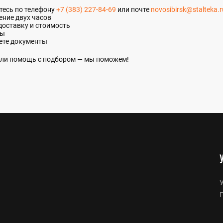
итесь по телефону
+7 (383) 227-84-69
или почте
novosibirsk@stalteka.r
ение двух часов
доставку и стоимость
ты
ете документы
 или помощь с подбором — мы поможем!
У