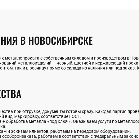
НИЯ В НОВОСИБИРСКЕ
к металлопроката с собственным складом и производством в Ново
енований металлоизделий — черный, цветной и нержавеющий прок
птом, так и в розницу прямо со склада из наличия или под заказ. 
.
СТВА
ства при отгрузке, документы готовы сразу. Каждая партия прове
й вид, маркировку, соответствие ГОСТ.
+ обработка металла «под ключ». Оказываем услуги по металлообр
ка.
жам и эскизам клиентов, работаем на передовом оборудовании.
Гособоронзаказа, работаем в соответствии с Федеральным закон